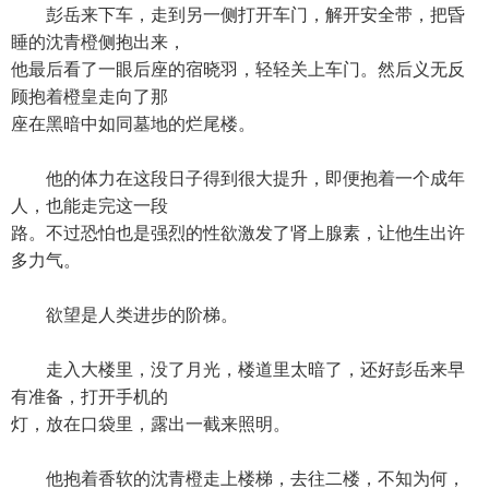
彭岳来下车，走到另一侧打开车门，解开安全带，把昏
睡的沈青橙侧抱出来，
他最后看了一眼后座的宿晓羽，轻轻关上车门。然后义无反
顾抱着橙皇走向了那
座在黑暗中如同墓地的烂尾楼。
他的体力在这段日子得到很大提升，即便抱着一个成年
人，也能走完这一段
路。不过恐怕也是强烈的性欲激发了肾上腺素，让他生出许
多力气。
欲望是人类进步的阶梯。
走入大楼里，没了月光，楼道里太暗了，还好彭岳来早
有准备，打开手机的
灯，放在口袋里，露出一截来照明。
他抱着香软的沈青橙走上楼梯，去往二楼，不知为何，