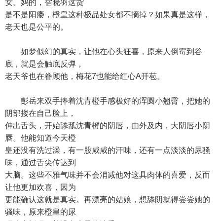
女。妈的，宿晓羽这货
是不是阳痿，橙皇这种极品处女都不摘掉？如果真是这样，
老天也是公平的。
如梦似幻的真实，让他在心头狂喜，原来人倒霉到谷
底，就是会触底反弹，
老天爷也在眷顾他，梅花7也能给红心A开苞。
彭岳来双手捧着沈青橙手感极好的浑圆小翘臀，把她的
阴部搂在自己脸上，
伸出舌头，开始舔舐沈青橙的阴唇，由外及内，大阴唇小阴
唇。他能知道今天橙
皇还没有洗过澡，有一股咸咸的汗味，还有一点淡淡的尿骚
味，通过舌尖传达到
大脑。这些不雅气味并不会消减他对这具肉体的喜爱，反而
让他更加欢喜，因为
更能确认这就是真实。再漂亮的姑娘，想舔阴就得尝尝她的
骚味，原来橙皇的尿