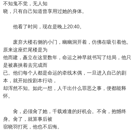
不知鬼不觉，无人知
晓，只有自己知道曾享用过她的身体。
他看了时间，现在是晚上20:40。
废弃大楼右侧的小门，幽幽洞开着，仿佛在吸引着他。
原来这座烂尾楼是为
他而建，矗立在这里数年，命运之神早就书写了结局，他只
是被裹挟着去完成而
已。他们每个人都是命运的牵线木偶，一旦进入自己的剧
本，就开始按剧本行动，
却浑然不知。如此一想，人干出什么罪恶之事，便都能释
怀。
肏，必须肏了她，千载难逢的好机会。不肏，抱憾终
身。肏了，就算事后被
宿晓羽打死，他也不后悔。