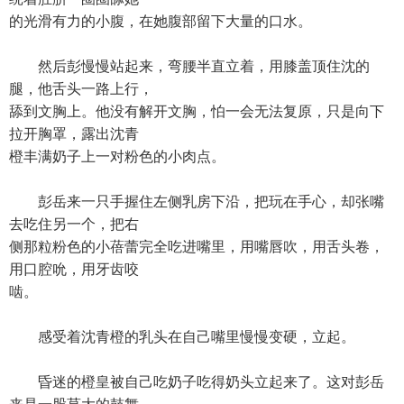
的光滑有力的小腹，在她腹部留下大量的口水。
然后彭慢慢站起来，弯腰半直立着，用膝盖顶住沈的
腿，他舌头一路上行，
舔到文胸上。他没有解开文胸，怕一会无法复原，只是向下
拉开胸罩，露出沈青
橙丰满奶子上一对粉色的小肉点。
彭岳来一只手握住左侧乳房下沿，把玩在手心，却张嘴
去吃住另一个，把右
侧那粒粉色的小蓓蕾完全吃进嘴里，用嘴唇吹，用舌头卷，
用口腔吮，用牙齿咬
啮。
感受着沈青橙的乳头在自己嘴里慢慢变硬，立起。
昏迷的橙皇被自己吃奶子吃得奶头立起来了。这对彭岳