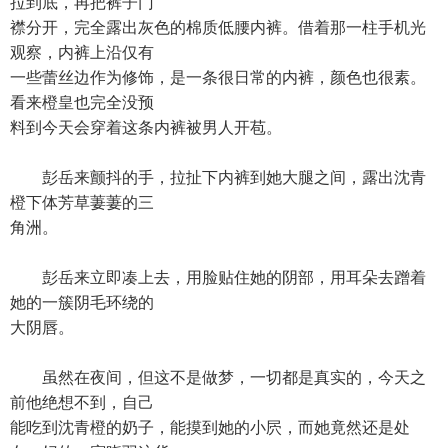
拉到底，再把裤子门
襟分开，完全露出灰色的棉质低腰内裤。借着那一柱手机光
观察，内裤上沿仅有
一些蕾丝边作为修饰，是一条很日常的内裤，颜色也很素。
看来橙皇也完全没预
料到今天会穿着这条内裤被男人开苞。
彭岳来颤抖的手，拉扯下内裤到她大腿之间，露出沈青
橙下体芳草萋萋的三
角洲。
彭岳来立即凑上去，用脸贴住她的阴部，用耳朵去蹭着
她的一簇阴毛环绕的
大阴唇。
虽然在夜间，但这不是做梦，一切都是真实的，今天之
前他绝想不到，自己
能吃到沈青橙的奶子，能摸到她的小屄，而她竟然还是处