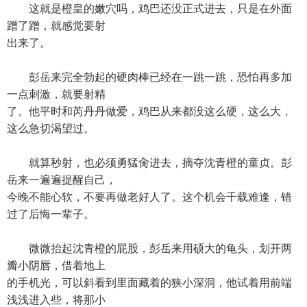
这就是橙皇的嫩穴吗，鸡巴还没正式进去，只是在外面
蹭了蹭，就感觉要射
出来了。
彭岳来完全勃起的硬肉棒已经在一跳一跳，恐怕再多加
一点刺激，就要射精
了。他平时和芮丹丹做爱，鸡巴从来都没这么硬，这么大，
这么急切渴望过。
就算秒射，也必须勇猛肏进去，摘夺沈青橙的童贞。彭
岳来一遍遍提醒自己，
今晚不能心软，不要再做老好人了。这个机会千载难逢，错
过了后悔一辈子。
微微抬起沈青橙的屁股，彭岳来用硕大的龟头，划开两
瓣小阴唇，借着地上
的手机光，可以斜看到里面藏着的狭小深洞，他试着用前端
浅浅进入些，将那小