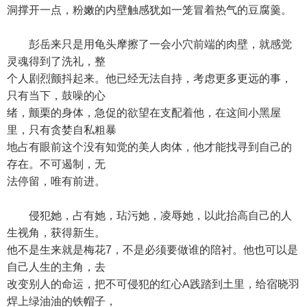
洞撑开一点，粉嫩的内壁触感犹如一笼冒着热气的豆腐羹。
彭岳来只是用龟头摩擦了一会小穴前端的肉壁，就感觉
灵魂得到了洗礼，整
个人剧烈颤抖起来。他已经无法自持，考虑更多更远的事，
只有当下，鼓噪的心
绪，颤栗的身体，急促的欲望在支配着他，在这间小黑屋
里，只有贪婪自私粗暴
地占有眼前这个没有知觉的美人肉体，他才能找寻到自己的
存在。不可遏制，无
法停留，唯有前进。
侵犯她，占有她，玷污她，凌辱她，以此抬高自己的人
生视角，获得新生。
他不是生来就是梅花7，不是必须要做谁的陪衬。他也可以是
自己人生的主角，去
改变别人的命运，把不可侵犯的红心A践踏到土里，给宿晓羽
焊上绿油油的铁帽子，