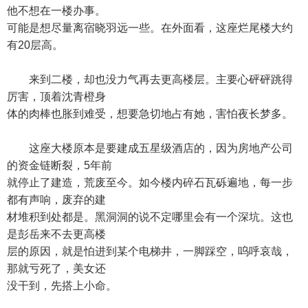
他不想在一楼办事。
可能是想尽量离宿晓羽远一些。在外面看，这座烂尾楼大约
有20层高。
来到二楼，却也没力气再去更高楼层。主要心砰砰跳得
厉害，顶着沈青橙身
体的肉棒也胀到难受，想要急切地占有她，害怕夜长梦多。
这座大楼原本是要建成五星级酒店的，因为房地产公司
的资金链断裂，5年前
就停止了建造，荒废至今。如今楼内碎石瓦砾遍地，每一步
都有声响，废弃的建
材堆积到处都是。黑洞洞的说不定哪里会有一个深坑。这也
是彭岳来不去更高楼
层的原因，就是怕进到某个电梯井，一脚踩空，呜呼哀哉，
那就亏死了，美女还
没干到，先搭上小命。