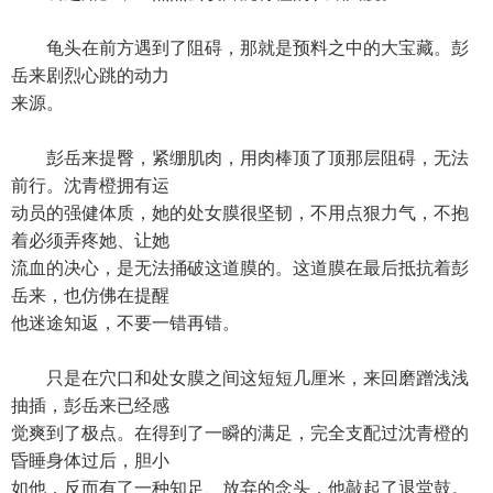
龟头在前方遇到了阻碍，那就是预料之中的大宝藏。彭
岳来剧烈心跳的动力
来源。
彭岳来提臀，紧绷肌肉，用肉棒顶了顶那层阻碍，无法
前行。沈青橙拥有运
动员的强健体质，她的处女膜很坚韧，不用点狠力气，不抱
着必须弄疼她、让她
流血的决心，是无法捅破这道膜的。这道膜在最后抵抗着彭
岳来，也仿佛在提醒
他迷途知返，不要一错再错。
只是在穴口和处女膜之间这短短几厘米，来回磨蹭浅浅
抽插，彭岳来已经感
觉爽到了极点。在得到了一瞬的满足，完全支配过沈青橙的
昏睡身体过后，胆小
如他，反而有了一种知足、放弃的念头，他敲起了退堂鼓。