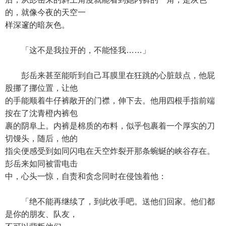
的，就像今夜的天空一
样深邃的暗灰色。
「这不是我拉开的，不能怪我……」
彭岳来甚至能听到自己耳膜里在狂跳的心脏鼓点，他屁
股挪了挪位置，让他
的手能顺着牛仔裤敞开的门襟，伸下去。他用四根手指前端
按在了沈青橙内裤包
裹的阴阜上。内裤是棉质的布料，似乎包裹着一个厚实的刀
切馒头，随后，他的
指尖便感受到如同闪电在天空炸裂开那条蜿蜒的峡谷存在。
彭岳来如同被雷电击
中，心头一惊，自责和贪念同时在侵蚀着他：
「绝不能再继续了，到此收手吧。送他们回家。他们都
是你的朋友、队友，