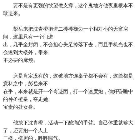
要不是有更强的欲望做支撑，这个鬼地方他夜里根本不
敢进来。
彭岳来把沈青橙抱进二楼楼梯边一个相对小的无窗房
间，这里只有一个门进
出，几乎全封闭，不会担心失足掉落下去，而且手机光也不
会透到大楼外，带来
不必要的麻烦。
床是肯定没有的，这破地方连桌子都不会有，这些都是
意料之中，彭岳来不
在乎，本来就是开一个奇迹团，打一个速度炮，偷奸昏睡中
的神圣橙皇，夺走她
宝贵的处女身。
他放下沈青橙，活动一下酸痛的手臂。自己体重就够大
了，还要抱一个人上
二楼，挺累的，呼呼喘气。