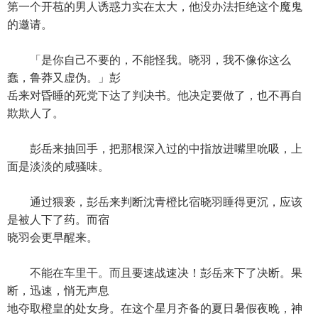
第一个开苞的男人诱惑力实在太大，他没办法拒绝这个魔鬼
的邀请。
「是你自己不要的，不能怪我。晓羽，我不像你这么
蠢，鲁莽又虚伪。」彭
岳来对昏睡的死党下达了判决书。他决定要做了，也不再自
欺欺人了。
彭岳来抽回手，把那根深入过的中指放进嘴里吮吸，上
面是淡淡的咸骚味。
通过猥亵，彭岳来判断沈青橙比宿晓羽睡得更沉，应该
是被人下了药。而宿
晓羽会更早醒来。
不能在车里干。而且要速战速决！彭岳来下了决断。果
断，迅速，悄无声息
地夺取橙皇的处女身。在这个星月齐备的夏日暑假夜晚，神