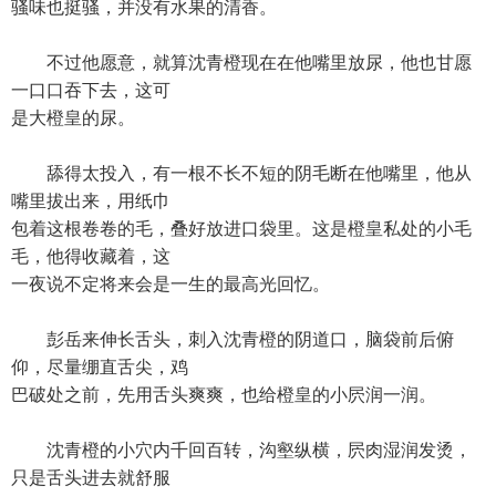
骚味也挺骚，并没有水果的清香。
不过他愿意，就算沈青橙现在在他嘴里放尿，他也甘愿
一口口吞下去，这可
是大橙皇的尿。
舔得太投入，有一根不长不短的阴毛断在他嘴里，他从
嘴里拔出来，用纸巾
包着这根卷卷的毛，叠好放进口袋里。这是橙皇私处的小毛
毛，他得收藏着，这
一夜说不定将来会是一生的最高光回忆。
彭岳来伸长舌头，刺入沈青橙的阴道口，脑袋前后俯
仰，尽量绷直舌尖，鸡
巴破处之前，先用舌头爽爽，也给橙皇的小屄润一润。
沈青橙的小穴内千回百转，沟壑纵横，屄肉湿润发烫，
只是舌头进去就舒服