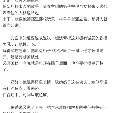
来是一股莫大的鼓舞，
乐队压抑太久的鼓手，美女主唱的奶子被他含立起来，这代
表着他的人格也站起
来了，就像他裤裆里那根玩意一样早早就竖立着。是男人就
得立起来。
彭岳来知道要速战速决，但沈青橙这对极有诚意的香橙
美乳，让他摸、吃、
玩得流连忘返，把两边奶子都狠狠嘬了一遍，他才舍得离
开。还是要赶紧破处，
必须破处。今晚就是枪顶在脑子后面，他也要把橙皇开苞
了。
还好，他观察橙皇表情，吸她奶子这会功夫，她似乎没
有什么反应，看来还
在昏迷中。时间应该还够。
彭岳来又蹲了下去，把本来就纽扣解开的牛仔裤拉链一