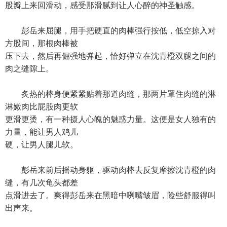
股瓣上来回滑动，感受那滑腻到让人心醉的神圣触感。
彭岳来屈腿，用手把硬直的肉棒强行按低，低空掠入对
方股间，那根肉棒被
压下去，然后再倔强地弹起，恰好弹立在沈青橙双腿之间的
肉之缝隙上。
炙热的棒身便紧紧贴着那道肉缝，那两片罩住肉缝的淋
淋嫩肉比屁股肉更软
更滑更烫，有一种摄人心魄的魅惑力量。这便是女人独有的
力量，能让男人鸡儿
硬，让男人腿儿软。
彭岳来前后摇动身躯，驱动肉棒去反复摩擦沈青橙的肉
缝，有几次龟头都差
点滑进去了。爽得彭岳来在黑暗中咧嘴皱眉，险些舒服得叫
出声来。