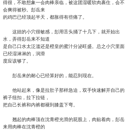
得很，不敢想象一会肉棒亲临，被这团湿暖软肉裹住，会不
会爽得被秒。彭岳来
的鸡巴已经顶起半天，都胀得有些痛了。
这妞的小穴很敏感，彭用舌头捅了十几下，就开始出
水，弄得彭岳来不知道
是自己口水太泛滥还是橙皇的蜜汁分泌旺盛。总之小穴里面
已经湿淋淋的，润滑
度应该够了。
彭岳来的耐心已经算好的，能忍到现在。
他站起来，像是拉肚子那样急迫，双手快速解开自己的
裤子纽扣，拉下拉链，
把自己长裤和内裤都褪到膝盖下弯。
翘起的肉棒顶在沈青橙光滑的屁股上，肉贴着肉，彭岳
来用肉棒在沈青橙的