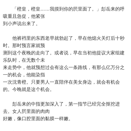
「橙皇，橙皇……我摸到你的屄里面了。」彭岳来的呼
吸重且急促，他紧张
到小声说出来了。
他裤裆里的东西老早就勃起了，早在他熄火关灯后十秒
时。那时预言家就预
测到这个夜晚的走向了。或者说，早在当初他提议大家组建
乐队时，在无数个未
来走势中，他就预想过会有这么一条路线，有那么亿万分之
一的机会，他能染指
一次沈青橙。只要男人一直陪伴在美女身边，就会有机会
的。今晚就是这个机会。
彭岳来的中指更加深入了，第一指节已经完全抠挖进
去。女人屄里面的肉肉
好嫩，像口腔里面的黏膜一样嫩。