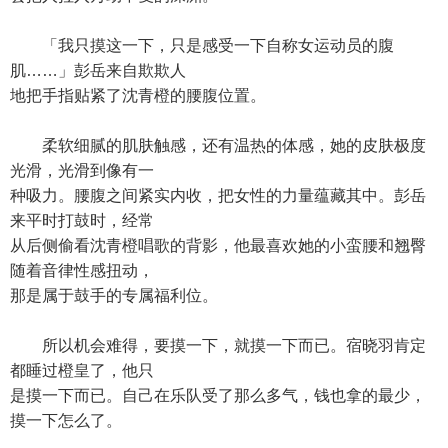
「我只摸这一下，只是感受一下自称女运动员的腹
肌……」彭岳来自欺欺人
地把手指贴紧了沈青橙的腰腹位置。
柔软细腻的肌肤触感，还有温热的体感，她的皮肤极度
光滑，光滑到像有一
种吸力。腰腹之间紧实内收，把女性的力量蕴藏其中。彭岳
来平时打鼓时，经常
从后侧偷看沈青橙唱歌的背影，他最喜欢她的小蛮腰和翘臀
随着音律性感扭动，
那是属于鼓手的专属福利位。
所以机会难得，要摸一下，就摸一下而已。宿晓羽肯定
都睡过橙皇了，他只
是摸一下而已。自己在乐队受了那么多气，钱也拿的最少，
摸一下怎么了。