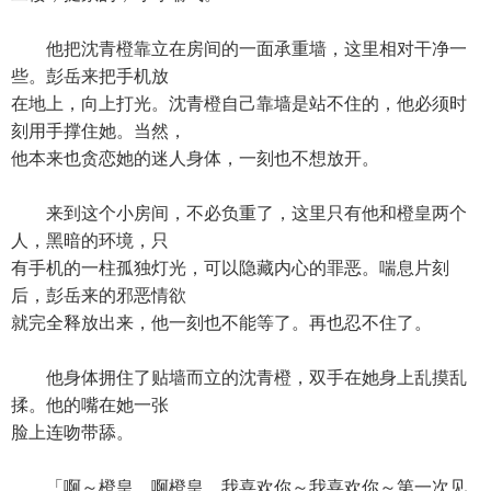
他把沈青橙靠立在房间的一面承重墙，这里相对干净一
些。彭岳来把手机放
在地上，向上打光。沈青橙自己靠墙是站不住的，他必须时
刻用手撑住她。当然，
他本来也贪恋她的迷人身体，一刻也不想放开。
来到这个小房间，不必负重了，这里只有他和橙皇两个
人，黑暗的环境，只
有手机的一柱孤独灯光，可以隐藏内心的罪恶。喘息片刻
后，彭岳来的邪恶情欲
就完全释放出来，他一刻也不能等了。再也忍不住了。
他身体拥住了贴墙而立的沈青橙，双手在她身上乱摸乱
揉。他的嘴在她一张
脸上连吻带舔。
「啊～橙皇，啊橙皇，我喜欢你～我喜欢你～第一次见