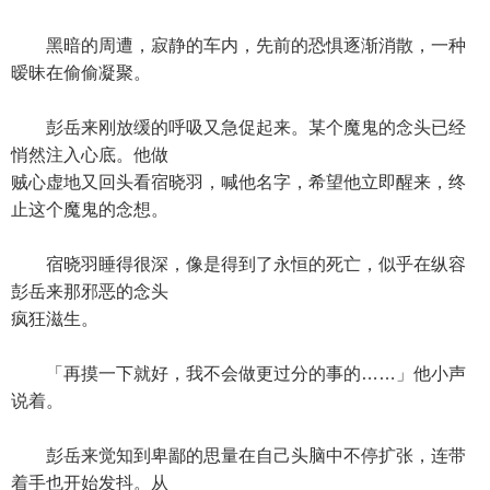
黑暗的周遭，寂静的车内，先前的恐惧逐渐消散，一种
暧昧在偷偷凝聚。
彭岳来刚放缓的呼吸又急促起来。某个魔鬼的念头已经
悄然注入心底。他做
贼心虚地又回头看宿晓羽，喊他名字，希望他立即醒来，终
止这个魔鬼的念想。
宿晓羽睡得很深，像是得到了永恒的死亡，似乎在纵容
彭岳来那邪恶的念头
疯狂滋生。
「再摸一下就好，我不会做更过分的事的……」他小声
说着。
彭岳来觉知到卑鄙的思量在自己头脑中不停扩张，连带
着手也开始发抖。从