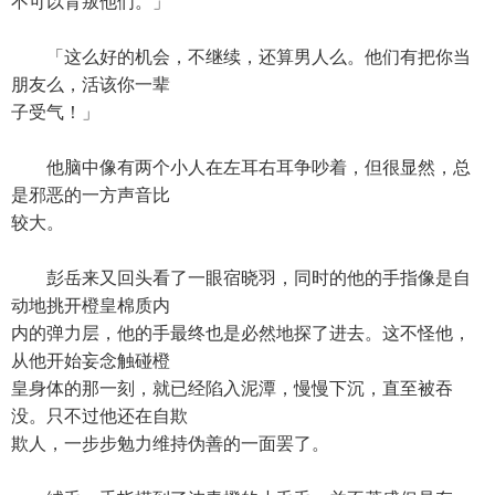
不可以背叛他们。」
「这么好的机会，不继续，还算男人么。他们有把你当
朋友么，活该你一辈
子受气！」
他脑中像有两个小人在左耳右耳争吵着，但很显然，总
是邪恶的一方声音比
较大。
彭岳来又回头看了一眼宿晓羽，同时的他的手指像是自
动地挑开橙皇棉质内
内的弹力层，他的手最终也是必然地探了进去。这不怪他，
从他开始妄念触碰橙
皇身体的那一刻，就已经陷入泥潭，慢慢下沉，直至被吞
没。只不过他还在自欺
欺人，一步步勉力维持伪善的一面罢了。