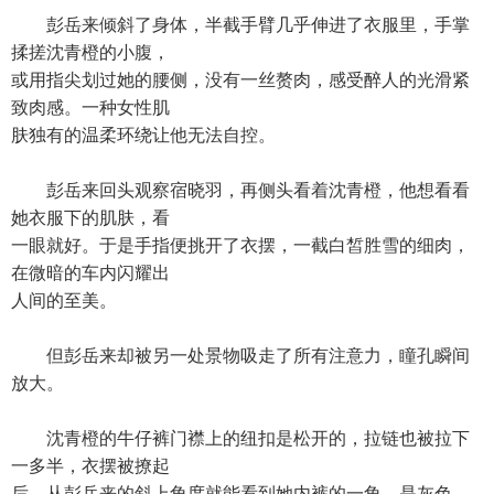
彭岳来倾斜了身体，半截手臂几乎伸进了衣服里，手掌
揉搓沈青橙的小腹，
或用指尖划过她的腰侧，没有一丝赘肉，感受醉人的光滑紧
致肉感。一种女性肌
肤独有的温柔环绕让他无法自控。
彭岳来回头观察宿晓羽，再侧头看着沈青橙，他想看看
她衣服下的肌肤，看
一眼就好。于是手指便挑开了衣摆，一截白皙胜雪的细肉，
在微暗的车内闪耀出
人间的至美。
但彭岳来却被另一处景物吸走了所有注意力，瞳孔瞬间
放大。
沈青橙的牛仔裤门襟上的纽扣是松开的，拉链也被拉下
一多半，衣摆被撩起
后，从彭岳来的斜上角度就能看到她内裤的一角，是灰色