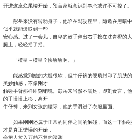
开进这座烂尾楼开始，预言家就意识到事态或许不可控了。
彭岳来没有转动身子，他陷在驾驶座里，隐遁在黑暗中
似乎就能汲取到一些
安心感。过了一会儿，自卑的鼓手伸出右手按在沈青橙的大
腿上，轻轻摇了摇。
「橙皇～橙皇？快醒醒啊。」
能感觉到她的大腿很软，但牛仔裤的硬质封印了肌肤的
美妙触感，不像刚才
触碰手臂那样即刻销魂。彭岳来当然不满足，即刻食言，他
的手慢慢上移，离开
牛仔裤，来到女孩的腰际，他的手滑进了衣服里面。
如果刚刚还属于正常的同伴之间的触碰，而这一下触碰
才是真正错误的开始，
会把人拉入万劫不复的深渊。