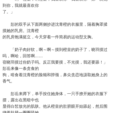
到你，我就最喜欢你
了。」
彭的双手从下面两侧抄进沈青橙的衣服里，隔着胸罩揉
摸她的乳房。沈青橙
的乳房饱满挺立，今天穿着一件简易的运动型文胸。
「奶子肉好软，啊～啊～摸到橙皇的奶子了，晓羽摸过
吗，啊哈，回答啊……
宿晓羽摸过你奶子吗。反正我要摸，不光摸，我还要舔！」
彭岳来像一条贪食的
狗，啃食着沈青橙的脸颊和脖颈，鼻尖贪恋地汲取她身上的
香气。
彭岳来蹲下，单手按住她身体，一只手撩开她的衣服下
摆，露出在黑暗中也
显得白皙放光的肌肤。他从橙皇的肚脐眼开始舔起，然后围
绕着肚脐一圈圈舔她