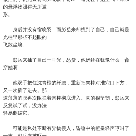
的悬浮物照得无所遁
形。
身后并没有宿晓羽，而彭岳来却找到了自己，自己就是
光柱里那些不起眼的
飞散尘埃。
彭岳来抽了自己一耳光，怂货，他妈还在犹豫什么，肏
穿她啊！
他双手把住沈青橙的纤腰，重新把肉棒对准穴口下方，
又一次插了进去。那
道薄薄的膜再次阻拦着肉棒彻底进入。真的很坚韧，彭岳来
反复试了试，没办法
轻易刺破它。
可能是私处不断有异物侵入，昏睡中的橙皇轻声哼叫了
一声。彭岳来被吓一