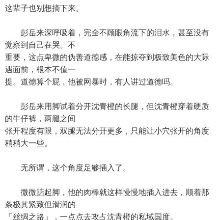
这辈子也别想摘下来。
彭岳来深呼吸着，完全不顾眼角流下的泪水，甚至没有
觉察到自己在哭。不
重要，这点卑微的伪善道德感，在能掠夺到极致美色的大际
遇面前，根本不值一
提。道德算个屁，他被网暴时，有人讲过道德吗。
彭岳来用脚试着分开沈青橙的长腿，但沈青橙穿着硬质
的牛仔裤，两腿之间
张开程度有限，双腿无法分开更多，只能让小穴张开的角度
稍稍大一些。
无所谓，这个角度足够插入了。
微微踮起脚，他的肉棒就这样慢慢地插入进去，顺着那
条极其紧致但滑润的
「丝绸之路」，一点点去攻占沈青橙的私域国度。