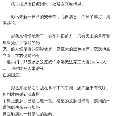
沈青橙没给任何回应，还是歪在座椅里。
彭岳来解开自己的安全带，兀自喘息。关掉了车灯，周
围很暗。
彭岳来愣愣地看了一会车的正前方，只有天上的月亮和
星星提供了微弱的光
亮。前方烂尾楼的阴影像是一座巨大的黑色棺椁，沉默地矗
立着，在右侧隐约有
一道小门，那应该是这座或许永远无法完工大楼的小小入
口，仿佛能把人带进死
亡的国度。
彭岳来抬起右手放在鼻子下闻了闻，还不至于有气味。
但刚才触碰到沈青橙
手臂上肌肤，已是心魂一荡。橙皇的皮肤很光滑，摸到的一
瞬间彭岳来有些燥热，
像是触摸到一种禁忌的魔药。