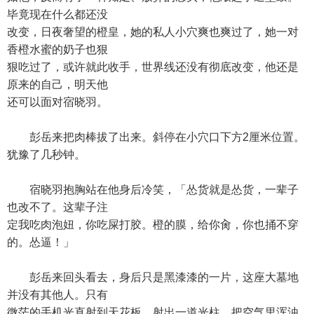
毕竟现在什么都还没
改变，日夜奢望的橙皇，她的私人小穴爽也爽过了，她一对
香橙水蜜的奶子也狠
狠吃过了，或许就此收手，世界线还没有彻底改变，他还是
原来的自己，明天他
还可以面对宿晓羽。
彭岳来把肉棒拔了出来。斜停在小穴口下方2厘米位置。
犹豫了几秒钟。
宿晓羽抱胸站在他身后冷笑，「怂货就是怂货，一辈子
也改不了。这辈子注
定我吃肉泡妞，你吃屎打胶。橙的膜，给你肏，你也捅不穿
的。怂逼！」
彭岳来回头看去，身后只是黑漆漆的一片，这座大墓地
并没有其他人。只有
微茫的手机光直射到天花板，射出一道光柱，把空气里浑浊