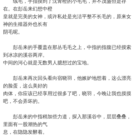
绒毛，手指摸到了沈青橙的小毛毛，并不茂盛但是存
在。在彭岳来幻想中橙
皇就是完美的女神，或许私处是光洁平整不长毛的，原来女
神的生殖器外也长有
阴毛呢。
彭岳来的手覆盖在那丛毛毛之上，中指的指腹已经摸索
到冰凉的溪谷两岸。
中间的河心就是无数男人臆想过的宝地。
彭岳来再次回头看向宿晓羽，他嫉妒地想着，这么漂亮
的脸蛋，这么美好的
肉体，你应该已经享用过很多了吧，晓羽，今晚让我也摸摸
吧，不会弄坏的。
彭岳来的中指稍加些力道，探入那溪谷中，层层叠叠，
里面有一股潮热的气
息，在隐隐发酵着。