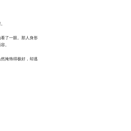
深。
看了一眼。那人身形
面容。
然掩饰得极好，却逃