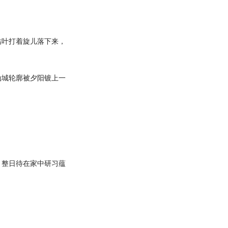
叶打着旋儿落下来，
城轮廓被夕阳镀上一
整日待在家中研习蕴