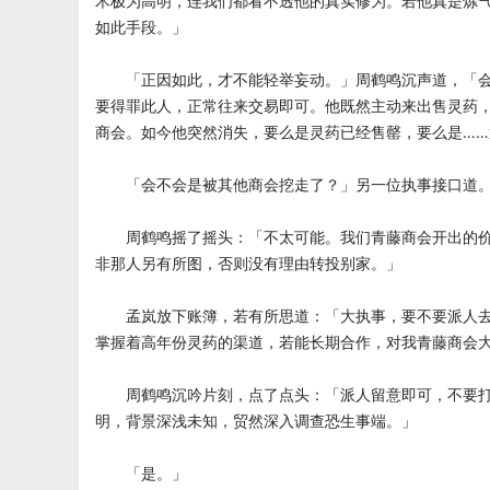
术极为高明，连我们都看不透他的真实修为。若他真是炼
如此手段。」
「正因如此，才不能轻举妄动。」周鹤鸣沉声道，「会
要得罪此人，正常往来交易即可。他既然主动来出售灵药
商会。如今他突然消失，要么是灵药已经售罄，要么是…
「会不会是被其他商会挖走了？」另一位执事接口道
周鹤鸣摇了摇头：「不太可能。我们青藤商会开出的价
非那人另有所图，否则没有理由转投别家。」
孟岚放下账簿，若有所思道：「大执事，要不要派人去
掌握着高年份灵药的渠道，若能长期合作，对我青藤商会
周鹤鸣沉吟片刻，点了点头：「派人留意即可，不要打
明，背景深浅未知，贸然深入调查恐生事端。」
「是。」