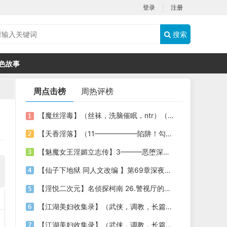
登录
注册
搜索
色故事
周点击榜
周热评榜
【魔丝淫毒】（丝袜，洗脑催眠，ntr）（24）（我不想）
【天香淫落】（11——————陷阱！勾结的警局调教（下））
【魅魔女王淫媚立志传】3———恶堕深渊的开端
【仙子下地狱 同人文改编 】第69章深夜窥淫戏 交心与交性(二)(纯爱+各种情趣玩法)
【淫悦二次元】名侦探柯南 26.警视厅的隐藏淫娃
【江湖美妇收集录】（武侠，调教，长篇）（6）（师娘篇）
【江湖美妇收集录】（武侠，调教，长篇）（13）（下山历练篇）