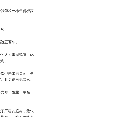
账簿和一株年份极高
灵气。
达五百年。
的大执事周鹤鸣，此
锐利。
次他来出售灵药，是
芝。此后便再无音讯。」
女修，姓孟，单名一
了严密的遮掩，敛气