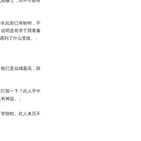
气期修士，绝不可能有
长此前已有吩咐，不
，说明是有求于我青藤
…遇到了什么变故。」
。
格已是仙城最高，除
打探一下？此人手中
大有裨益。」
草惊蛇。此人来历不