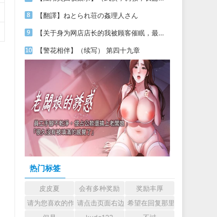
【翻譯】ねとられ荘の姦理人さん
【关于身为网店店长的我被顾客催眠，最终堕落为丝袜发情母狗这件事】（18～20）
【警花相伴】（续写） 第四十九章
热门标签
皮皮夏
会有多种奖励
奖励丰厚
请为您喜欢的作者加油吧！ 认真回复交流
请点击页面右边的小手图标支持楼主。
希望在回复那里留下您的心