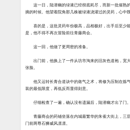
这一日，陆潜幽的绿液已经彻底耗尽，而新一批催熟的
摘的时候。他望着院角那几株被绿液浇灌过的灵药，心中
喜的是，这批灵药年份极高，品相极好，出手后至少能
是，他不得不再次冒险前往青藤商会。
这一回，他做了更周密的准备。
出门前，他换上了一件从坊市淘来的旧灰色道袍，宽大
张脸。
他又运转长青合道诀中的敛气之术，将修为压制在炼气
装的最低限度，再低反而显得刻意。
仔细检查了一遍，确认没有遗漏后，陆潜幽才出了门
青藤商会的药铺坐落在内城最繁华的朱雀大街上，三层
门前两尊石狮威风凛凛。