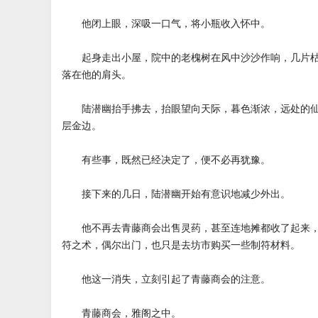
他闭上眼，深吸一口气，将小瓶收入怀中。
起身走出小屋，院中的老槐树在风中沙沙作响，几片枯
落在他的肩头。
陆潜幽抬手拂去，抬眼望向天际，暮色渐浓，远处的仙
层金边。
有些事，既然已经决定了，便不必再犹豫。
接下来的几日，陆潜幽开始有意识地减少外出。
他不再去青藤商会出售灵药，甚至连地摊都收了起来，
符之术，偶尔出门，也只是去坊市购买一些制符材料。
他这一消失，立刻引起了青藤商会的注意。
青藤商会，雅阁之中。