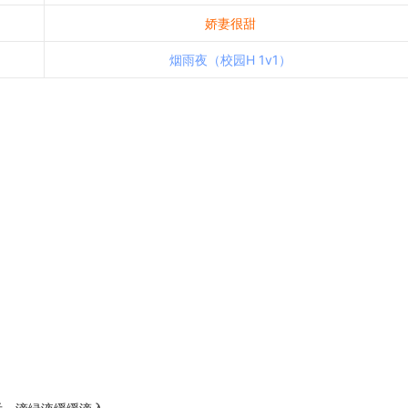
娇妻很甜
烟雨夜（校园H 1v1）