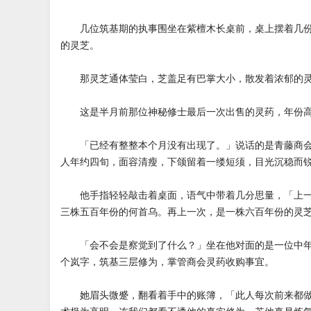
几位筑基期的执事围坐在紫檀木长桌前，桌上摆着几份
的灵芝。
那灵芝通体莹白，芝盖足有巴掌大小，散发着浓郁的
这是半月前那位神秘修士最后一次出售的灵药，年份高
「已经有整整本个月没有出现了。」说话的是青藤商会
人年约四旬，面容清瘦，下颌留着一缕短须，目光沉稳而
他手指轻轻敲击着桌面，语气中带着几分思量，「上一
三株五百年份的何首乌。再上一次，是一株六百年份的灵
「会不会是察觉到了什么？」坐在他对面的是一位中年
个岚字，筑基三层修为，掌管商会灵药收购事宜。
她眉头微蹙，翻看着手中的账簿，「此人每次前来都做