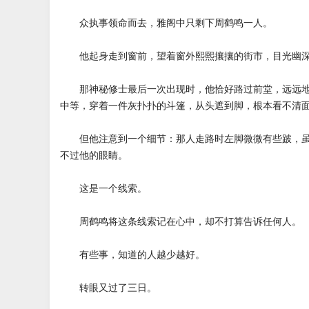
众执事领命而去，雅阁中只剩下周鹤鸣一人。
他起身走到窗前，望着窗外熙熙攘攘的街市，目光幽
那神秘修士最后一次出现时，他恰好路过前堂，远远地
中等，穿着一件灰扑扑的斗篷，从头遮到脚，根本看不清
但他注意到一个细节：那人走路时左脚微微有些跛，虽
不过他的眼睛。
这是一个线索。
周鹤鸣将这条线索记在心中，却不打算告诉任何人。
有些事，知道的人越少越好。
转眼又过了三日。