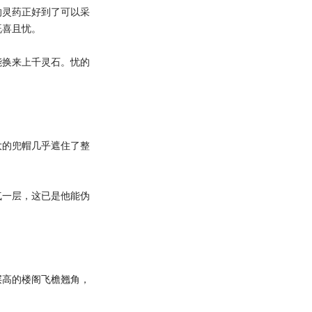
灵药正好到了可以采
既喜且忧。
换来上千灵石。忧的
的兜帽几乎遮住了整
一层，这已是他能伪
。
高的楼阁飞檐翘角，