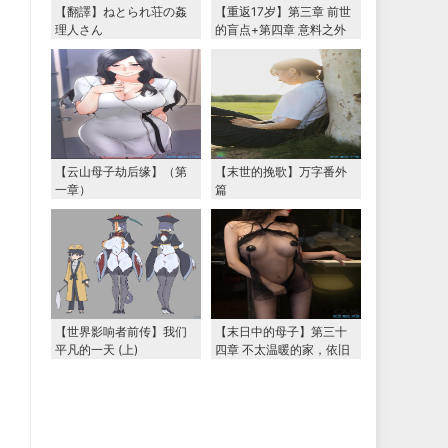
【翻譯】ねとられ荘の姦
【重返17岁】第三章 前世
理人さん
的盲点+第四章 意料之外
的相认+番外篇（本文为女
主第一视角，两万字更
新）
【云山母子劫后缘】（第
【末世的挽歌】万字番外
一章）
篇
【世界影响者前传】我们
【末日中的母子】第三十
平凡的一天 (上)
四章 不太温暖的家，依旧
温暖的妈妈（下） 两万字
大更新