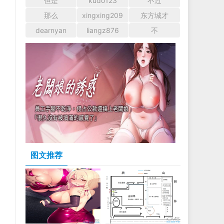
但是
kudo123
不过
那么
xingxing209
东方城才
dearnyan
liangz876
不
图文推荐