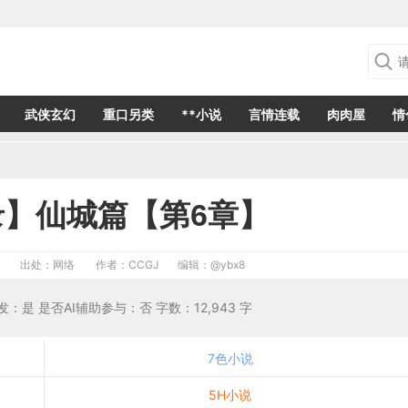
武侠玄幻
重口另类
**小说
言情连载
肉肉屋
情
】仙城篇【第6章】
出处：网络
作者：CCGJ
编辑：
@ybx8
首发：是 是否AI辅助参与：否 字数：12,943 字
7色小说
5H小说