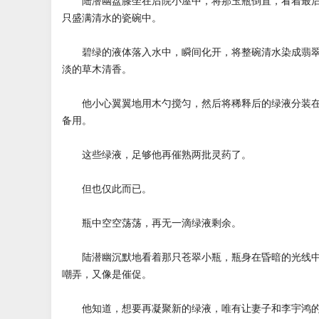
陆潜幽盘膝坐在后院小屋中，将那玉瓶倒置，看着最后
只盛满清水的瓷碗中。
碧绿的液体落入水中，瞬间化开，将整碗清水染成翡翠
淡的草木清香。
他小心翼翼地用木勺搅匀，然后将稀释后的绿液分装在
备用。
这些绿液，足够他再催熟两批灵药了。
但也仅此而已。
瓶中空空荡荡，再无一滴绿液剩余。
陆潜幽沉默地看着那只苍翠小瓶，瓶身在昏暗的光线中
嘲弄，又像是催促。
他知道，想要再凝聚新的绿液，唯有让妻子和李宇鸿的